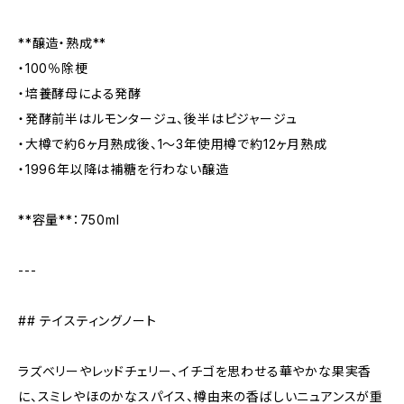
**醸造・熟成**
・100％除梗
・培養酵母による発酵
・発酵前半はルモンタージュ、後半はピジャージュ
・大樽で約6ヶ月熟成後、1〜3年使用樽で約12ヶ月熟成
・1996年以降は補糖を行わない醸造
**容量**：750ml
---
## テイスティングノート
ラズベリーやレッドチェリー、イチゴを思わせる華やかな果実香
に、スミレやほのかなスパイス、樽由来の香ばしいニュアンスが重