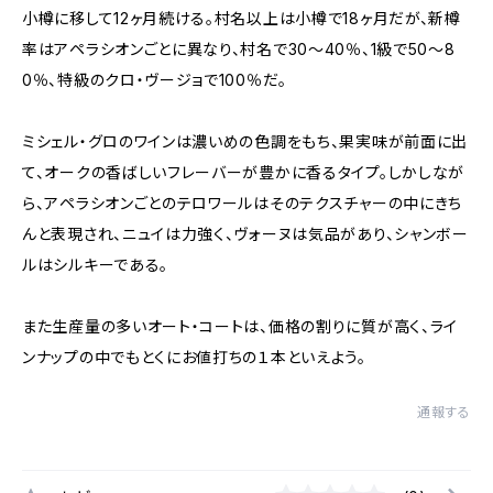
小樽に移して12ヶ月続ける。村名以上は小樽で18ヶ月だが、新樽
率はアペラシオンごとに異なり、村名で30〜40％、1級で50〜8
0％、特級のクロ・ヴージョで100％だ。
ミシェル・グロのワインは濃いめの色調をもち、果実味が前面に出
て、オークの香ばしいフレーバーが豊かに香るタイプ。しかしなが
ら、アペラシオンごとのテロワールはそのテクスチャーの中にきち
んと表現され、ニュイは力強く、ヴォーヌは気品があり、シャンボー
ルはシルキーである。
また生産量の多いオート・コートは、価格の割りに質が高く、ライ
ンナップの中でもとくにお値打ちの１本といえよう。
通報する