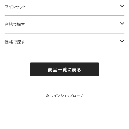
ラングドック・ルーション
ボルドー
シャルトーニュ・タイエ
チリ
南アフリカ
ワインセット
ローヌ
ラングドック・ルーション
シャルル・エドシック
スロヴァキア
チリ
福袋
産地で探す
ロワール
ローヌ
ジャン・ラルマン
オーストリア
アメリカ
シャンパーニュセット
アメリカ
価格で探す
コトーシャンプノワ
ロワール
オレゴン州
オレゴン州
ジャン・ルイ・ヴェルニョン
スペイン
ワインセット
オーストラリア
3,000円未満
ジュラ・サヴォワ
ジュラ・サヴォワ
商品一覧に戻る
ワシントン州
ワシントン州
デュラロ
アメリカ
スペイン
3,000円～4,999円
シャンパーニュ
カリフォルニア州
カリフォルニア州
オレゴン州
ドゥラモット
スロヴァキア
5,000円～6,999円
© ワインショップローブ
プロヴァンス
ワシントン州
ドワイヤール
チリ
7,000円～9,999円
カリフォルニア州