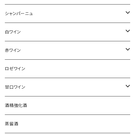
シャンパーニュ
アンリ・ジロー
白ワイン
アンリ・ビリオ・フィス
フランス
赤ワイン
アルザス
エティエンヌ・ルフェーヴル
ドイツ
フランス
ロゼワイン
ブルゴーニュ
アルザス
クリスチャン・ゴセ
オーストラリア
スロヴァキア
甘口ワイン
プロヴァンス
シュッド・ウエスト
クロード・カザル
ニュージーランド
オーストラリア
フランス
酒精強化酒
ボルドー
ブルゴーニュ
ソーテルヌ
ジェローム・ルフェーヴル
南アフリカ
ニュージーランド
蒸留酒