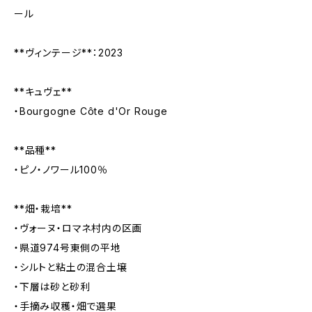
ール
**ヴィンテージ**：2023
**キュヴェ**
・Bourgogne Côte d'Or Rouge
**品種**
・ピノ・ノワール100％
**畑・栽培**
・ヴォーヌ・ロマネ村内の区画
・県道974号東側の平地
・シルトと粘土の混合土壌
・下層は砂と砂利
・手摘み収穫・畑で選果