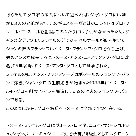
あらためてグロ家の家系について述べれば、ジャン・グロにはほ
かに3人の兄弟がおり、兄のギュスターヴと妹のコレットはグロ・フ
レール・エ・スールを創設。このふたりには子供がなかったため、ジ
ャンの次男、つまりミシェルの弟であるベルナールが跡を継いだ。
ジャンの弟のフランソワはドメーヌ・フランソワ・グロを立ち上げ、
娘のアンヌが成長するとドメーヌ・アンヌ・エ・フランソワ・グロに改
名。95年以降、ドメーヌ・アンヌ・グロとして継承された。
ミシェルの妹、アンヌ・フランソワーズはポマールのフランソワ・パラ
ンに嫁ぎ、ジャン・グロの生前贈与が始まった1988年にドメーヌ・
A-F・グロを創設。ワインを醸造しているのは夫のフランソワ・パラ
ンである。
このように現在、グロを名乗るドメーヌは全部で４つ存在する。
ドメーヌ・ミシェル・グロはヴォーヌ・ロマネ、ニュイ・サン・ジョルジ
ュ、シャンボール・ミュジニーに畑を所有。特級畑としてはクロ・ヴ