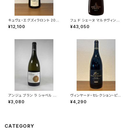
キュヴェ・エグズィラロント 201
フュ ド シェーヌ マルチヴィンテ
4 ル・ブリュン・セルヴネイ シャ
ージ 箱なし 750ml アンリ ジ
¥12,100
¥43,050
ンパーニュ 750ml
ロー シャンパーニュ フランス 正
規品
アンジュ ブラン ラ シャペル シュ
ヴィンヤード・セレクション・ピノ
ナン セック ヴィエーユ ヴィーニ
タージュ 2023 クライン・ザル
¥3,080
¥4,290
ュ 2021 750ml
ゼ・ワインズ
CATEGORY