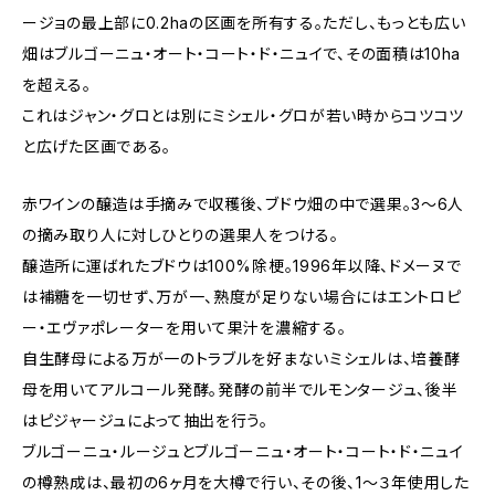
ージョの最上部に0.2haの区画を所有する。ただし、もっとも広い
畑はブルゴーニュ・オート・コート・ド・ニュイで、その面積は10ha
を超える。
これはジャン・グロとは別にミシェル・グロが若い時からコツコツ
と広げた区画である。
赤ワインの醸造は手摘みで収穫後、ブドウ畑の中で選果。3〜6人
の摘み取り人に対しひとりの選果人をつける。
醸造所に運ばれたブドウは100%除梗。1996年以降、ドメーヌで
は補糖を一切せず、万が一、熟度が足りない場合にはエントロピ
ー・エヴァポレーターを用いて果汁を濃縮する。
自生酵母による万が一のトラブルを好まないミシェルは、培養酵
母を用いてアルコール発酵。発酵の前半でルモンタージュ、後半
はピジャージュによって抽出を行う。
ブルゴーニュ・ルージュとブルゴーニュ・オート・コート・ド・ニュイ
の樽熟成は、最初の6ヶ月を大樽で行い、その後、1〜３年使用した