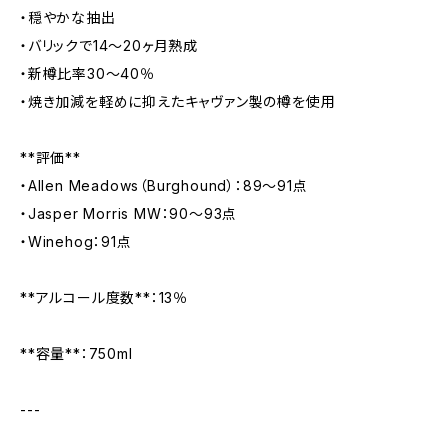
・穏やかな抽出
・バリックで14〜20ヶ月熟成
・新樽比率30〜40％
・焼き加減を軽めに抑えたキャヴァン製の樽を使用
**評価**
・Allen Meadows（Burghound）：89〜91点
・Jasper Morris MW：90〜93点
・Winehog：91点
**アルコール度数**：13％
**容量**：750ml
---