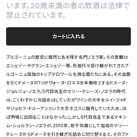
います。20歳未満の者の飲酒は法律で
禁止されています。
カートに入れる
ブルゴーニュの歴史に燦然と名を残す名門ノエラ家。その真髄は
エシェゾーやグラン・エシェゾー等、先祖代々受け継がれてきたブ
ルゴーニュ屈指のトップテロワールを誇る畑たちにある。その血筋
を引くドメーヌの1つがヴォーヌ・ロマネを本拠地とするドメーヌ・
ジョルジュ・ノエラ。5代目当主のマリー・テレーズ・ノエラの時代
は、ごくわずかに元詰めはしていたがワインの大半をルイ・ジャド
やジョセフ・ドルーアンという大手ネゴスに販売していたため、ほ
ぼ市場に出回ることはなかった。しかし6代目当主であるマキシ
ム・シュルラン・ノエラが、2010年、若干18歳にして祖母のマリー・
テレーズからドメーヌを引き継ぎ元詰めに切り替えると、そのファ