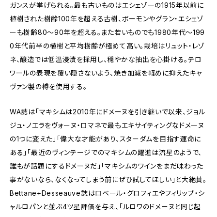
ガンスが挙げられる。最も古いものはエシェゾーの1915年以前に
植樹された樹齢100年を超える古樹、ボーモンやグラン・エシェゾ
ーも樹齢80～90年を超える。また若いものでも1980年代～199
0年代前半の植樹と平均樹齢が極めて高い。栽培はリュット・レゾ
ネ、醸造では低温浸漬を採用し、穏やかな抽出を心掛ける。テロ
ワールの表現を覆い隠さないよう、焼き加減を軽めに抑えたキャ
ヴァン製の樽を使用する。
WA誌は「マキシムは2010年にドメーヌを引き継いで以来、ジョル
ジュ・ノエラをヴォーヌ・ロマネで最もエキサイティングなドメーヌ
の1つに変えた」「偉大な才能があり、スターダムを目指す運命に
ある」「最近のヴィンテージでのマキシムの躍進は流星のようで、
誰もが話題にするドメーヌだ」「マキシムのワインをまだ味わった
事がないなら、なくなってしまう前にぜひ試してほしい」と大絶賛。
Bettane+Desseauve誌はロベール・グロフィエやフィリップ・シ
ャルロパンと並ぶ4ツ星評価を与え、「ルロワのドメーヌと同じ起