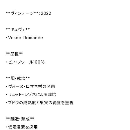
**ヴィンテージ**：2022
**キュヴェ**
・Vosne-Romanée
**品種**
・ピノ・ノワール100％
**畑・栽培**
・ヴォーヌ・ロマネ村の区画
・リュット・レゾネによる栽培
・ブドウの成熟度と果実の純度を重視
**醸造・熟成**
・低温浸漬を採用