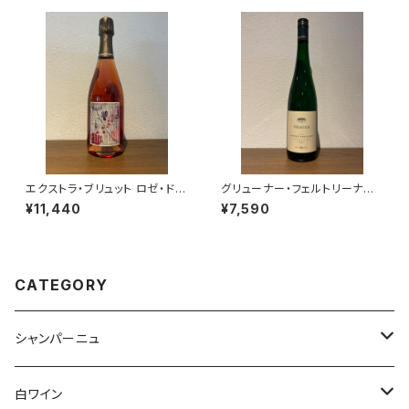
カンタ リースリング 2024）
エクストラ・ブリュット ロゼ・ド・
グリューナー・フェルトリーナー
ムニエ NV ラエルト・フレール
ヒンター・デル・ブルグ フェーダ
¥11,440
¥7,590
ロゼ シャンパーニュ 750ml
ーシュピール 2024 プラーガー
白ワイン 750ml
CATEGORY
シャンパーニュ
アンリ・ジロー
白ワイン