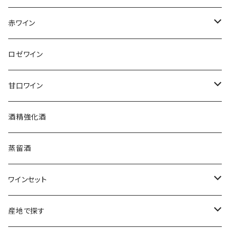
アンリ・ビリオ・フィス
フランス
赤ワイン
アルザス
エティエンヌ・ルフェーヴル
ドイツ
フランス
ロゼワイン
ブルゴーニュ
アルザス
クリスチャン・ゴセ
オーストラリア
スロヴァキア
甘口ワイン
プロヴァンス
シュッド・ウエスト
クロード・カザル
ニュージーランド
オーストラリア
フランス
酒精強化酒
ボルドー
ブルゴーニュ
ソーテルヌ
ジェローム・ルフェーヴル
南アフリカ
ニュージーランド
蒸留酒
ラングドック・ルーション
ボルドー
シャルトーニュ・タイエ
チリ
南アフリカ
ワインセット
ローヌ
ラングドック・ルーション
シャルル・エドシック
スロヴァキア
チリ
福袋
産地で探す
ロワール
ローヌ