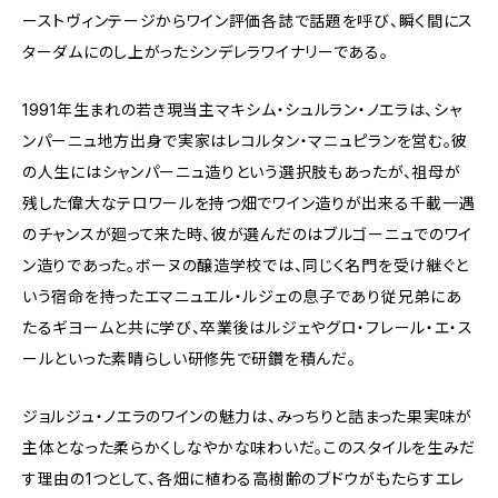
ーストヴィンテージからワイン評価各誌で話題を呼び、瞬く間にス
ターダムにのし上がったシンデレラワイナリーである。
1991年生まれの若き現当主マキシム・シュルラン・ノエラは、シャ
ンパーニュ地方出身で実家はレコルタン・マニュピランを営む。彼
の人生にはシャンパーニュ造りという選択肢もあったが、祖母が
残した偉大なテロワールを持つ畑でワイン造りが出来る千載一遇
のチャンスが廻って来た時、彼が選んだのはブルゴーニュでのワイ
ン造りであった。ボーヌの醸造学校では、同じく名門を受け継ぐと
いう宿命を持ったエマニュエル・ルジェの息子であり従兄弟にあ
たるギヨームと共に学び、卒業後はルジェやグロ・フレール・エ・ス
ールといった素晴らしい研修先で研鑽を積んだ。
ジョルジュ・ノエラのワインの魅力は、みっちりと詰まった果実味が
主体となった柔らかくしなやかな味わいだ。このスタイルを生みだ
す理由の1つとして、各畑に植わる高樹齢のブドウがもたらすエレ