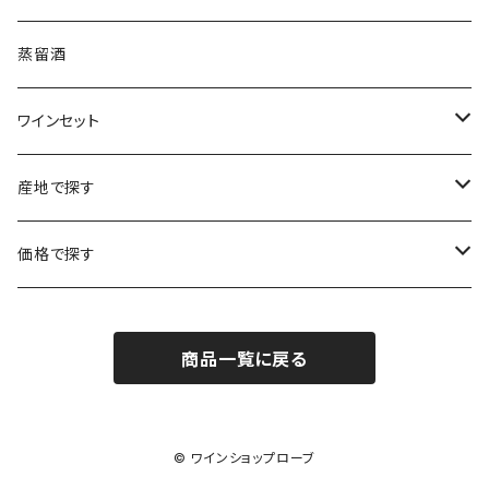
ボルドー
ブルゴーニュ
ソーテルヌ
ジェローム・ルフェーヴル
南アフリカ
ニュージーランド
蒸留酒
ラングドック・ルーション
ボルドー
シャルトーニュ・タイエ
チリ
南アフリカ
ワインセット
ローヌ
ラングドック・ルーション
シャルル・エドシック
スロヴァキア
チリ
福袋
産地で探す
ロワール
ローヌ
ジャン・ラルマン
オーストリア
アメリカ
シャンパーニュセット
アメリカ
価格で探す
コトーシャンプノワ
ロワール
オレゴン州
オレゴン州
ジャン・ルイ・ヴェルニョン
スペイン
ワインセット
オーストラリア
3,000円未満
ジュラ・サヴォワ
ジュラ・サヴォワ
商品一覧に戻る
ワシントン州
ワシントン州
デュラロ
アメリカ
スペイン
3,000円～4,999円
シャンパーニュ
カリフォルニア州
カリフォルニア州
オレゴン州
ドゥラモット
スロヴァキア
5,000円～6,999円
© ワインショップローブ
プロヴァンス