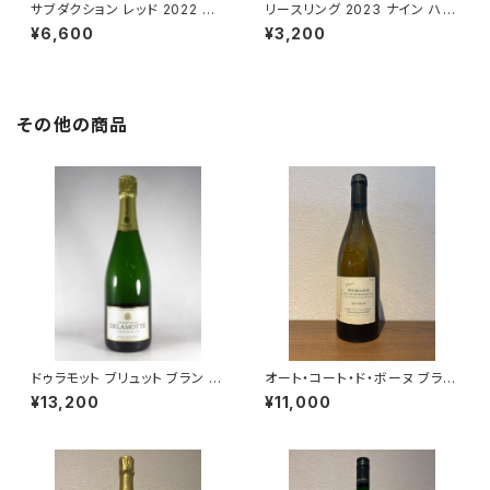
サブダクション レッド 2022 シ
リースリング 2023 ナイン ハッ
ンクライン・ワイナリー 赤ワイン
ツ
¥6,600
¥3,200
750ml
その他の商品
ドゥラモット ブリュット ブラン ド
オート・コート・ド・ボーヌ ブラン
ブラン NV 750ml シャンパーニ
レ・コテ・グラニト 2022 ドメー
¥13,200
¥11,000
ュ フランス シャルドネ100％
ヌ・ド・カシオペ 白ワイン 750m
l