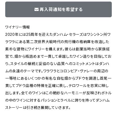
再入荷通知を希望する
ワイナリー情報
2020年には25周年を迎えたダンハム・セラーズはワシントン州ワ
ラワラにある第二次世界大戦時代の飛行機の格納庫を改造した
素朴な建物にワイナリーを構えます。彼らは創業当時から家族経
営で、畑から瓶詰めまで一貫して卓越したワイン造りを目指してお
り、スタイルの継続と妥協のない品質へのコミットメントはダンハ
ムの永遠のテーマです。ワラワラとコロンビア・ヴァレーの周辺の
一等地にあるいくつかの有名な自社畑からブドウを調達し首尾一
貫してブドウ品種の特徴を正確に表し、テロワールを忠実に映し
出します。全てのワインはこの絶妙なハーモニーが反映されボトル
の中のワインに対するパッションとラベルに誇りを持ってダンハム
ストーリーは引き続き展開していきます。