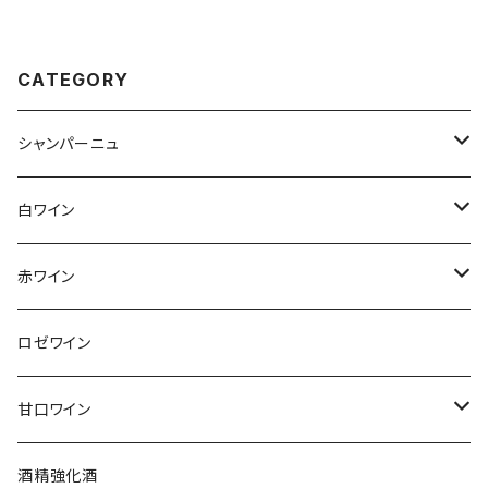
CATEGORY
シャンパーニュ
アンリ・ジロー
白ワイン
アンリ・ビリオ・フィス
フランス
赤ワイン
アルザス
エティエンヌ・ルフェーヴル
ドイツ
フランス
ロゼワイン
ブルゴーニュ
アルザス
クリスチャン・ゴセ
オーストラリア
スロヴァキア
甘口ワイン
プロヴァンス
シュッド・ウエスト
クロード・カザル
ニュージーランド
オーストラリア
フランス
酒精強化酒