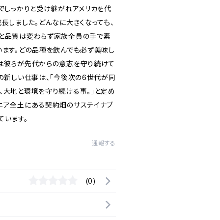
までしっかりと受け継がれアメリカを代
長しました。どんなに大きくなっても、
と品質は変わらず家族全員の手で素
います。どの品種を飲んでも必ず美味し
は彼らが先代からの意志を守り続けて
の新しい仕事は、「今後次の6世代が同
、大地と環境を守り続ける事。」と定め
ニア全土にある契約畑のサステイナブ
ています。
通報する
(0)