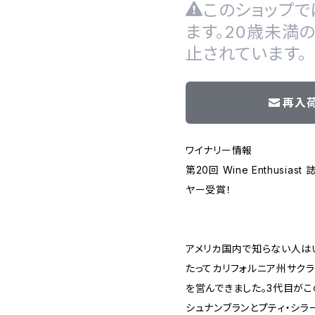
このショップで
ます。20歳未満
止されています。
再入
ワイナリー情報
第20回 Wine Enthusia
ヤー受賞！
アメリカ国内で知らない人は
たってカリフォルニア州サク
を営んできました。3代目が
シュナンブランとプティ・シラ