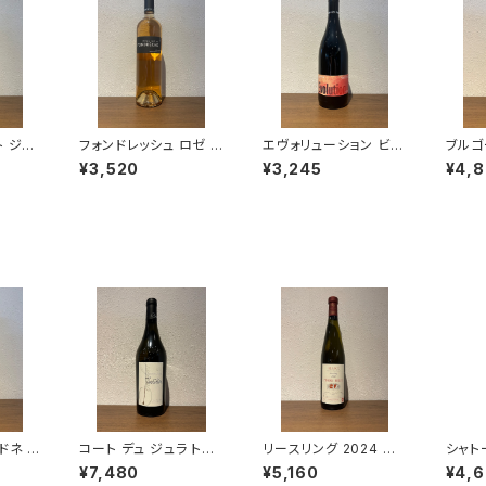
ト ジン
フォンドレッシュ ロゼ 2
エヴォリューション ビッ
ブルゴ
 赤ワイ
024 ドメーヌ・ド・フォン
グ タイム レッド 2023
024
¥3,520
¥3,245
¥4,
ドレッシュ ロゼワイン
ソーコル・ブロッサー 赤
ワイヨ
フランス ローヌ 750ml
ワイン オレゴン 750ml
ーニュ 
ドネ N
コート デュ ジュラ トラ
リースリング 2024 ピ
シャト
シャンパ
ディション 2022 750m
エール・フリック 白ワイ
ネ・ソ
¥7,480
¥5,160
¥4,
l クールベ 白ワイン フ
ン 750ml
9 エ