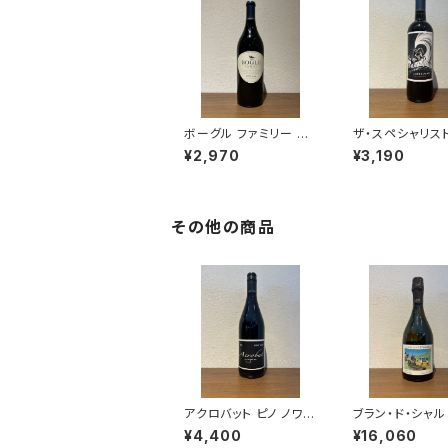
ボーグル ファミリー ヴ
ザ・スペシャリス
ィンヤーズ プティ シラ
ファンデル 2021
¥2,970
¥3,190
ー 2022
ン 750ml
その他の商品
アクロバット ピノ ノワー
ブラン・ド・シャル
ル 2023 赤ワイン 750
V シャヴォスト 
¥4,400
¥16,060
ml
ーニュ 750ml