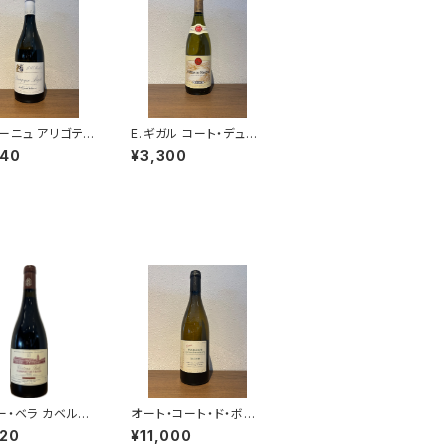
ーニュ アリゴテ 2
E.ギガル コート・デュ・
 ジャン・マルク・ボ
ローヌ・ブラン 2022 白
840
¥3,300
 白ワイン ブルゴ
ワイン フランス ローヌ
フランス 750ml
750ml
ー・ベラ カベル
オート・コート・ド・ボー
ーヴィニヨン 201
ヌ ブラン レ・コテ・グラ
620
¥11,000
ゴン・ミュラー 赤ワ
ニト 2022 ドメーヌ・ド・