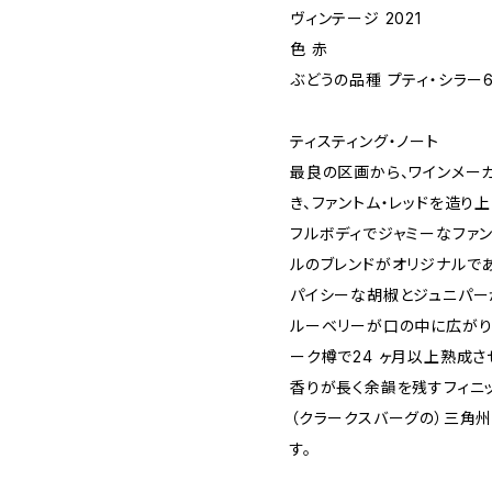
ヴィンテージ 2021
色 赤
ぶどうの品種 プティ・シラー
ティスティング・ノート
最良の区画から、ワインメー
き、ファントム・レッドを造り上
フルボディでジャミーなファン
ルのブレンドがオリジナルで
パイシーな胡椒とジュニパー
ルーベリーが口の中に広がりま
ーク樽で24 ヶ月以上熟成さ
香りが長く余韻を残すフィニ
（クラークスバーグの）三角
す。