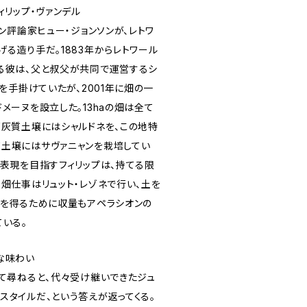
ィリップ・ヴァンデル
イン評論家ヒュー・ジョンソンが、レトワ
る造り手だ。1883年からレトワール
る彼は、父と叔父が共同で運営するシ
ンを手掛けていたが、2001年に畑の一
メーヌを設立した。13haの畑は全て
石灰質土壌にはシャルドネを、この地特
土壌にはサヴァニャンを栽培してい
の表現を目指すフィリップは、持てる限
畑仕事はリュット・レゾネで行い、土を
ウを得るために収量もアペラシオンの
ている。
な味わい
いて尋ねると、代々受け継いできたジュ
スタイルだ、という答えが返ってくる。