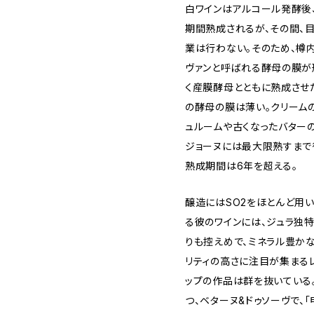
白ワインはアルコール発酵後、
期間熟成されるが、その間、
業は行わない。そのため、樽
ヴァンと呼ばれる酵母の膜が
く産膜酵母とともに熟成させ
の酵母の膜は薄い。クリーム
ュルームや古くなったバターの
ジョーヌには最大限熟すまで
熟成期間は6年を超える。
醸造にはSO2をほとんど用
る彼のワインには、ジュラ独
りも控えめで、ミネラル豊か
リティの高さに注目が集まるレ
ップの作品は群を抜いている
つ、ベターヌ&ドゥソーヴで、