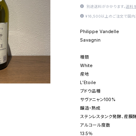
別途送料がかかります。
送料
¥16,500以上のご注文で国
Philippe Vandelle
Savagnin
種類
White
産地
L’Etoile
ブドウ品種
サヴァニャン100%
醸造・熟成
ステンレスタンク発酵、産膜
アルコール度数
13.5％