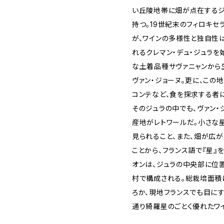
い丘陵地帯に畑が点在するジ
持つ。19世紀末のフィロキ
が、ワインの多様性と独自性
れるクレマン・デュ・ジュラを
な土着品種サヴァニャンから
ヴァン・ジョーヌ。更に、この
コンテなど、食を探求する者
そのジュラの中でも、ヴァン・
産地がレトワールだ。小さな
見られること、また、畑が広
ことから、フランス語で『星』
オンは、ジュラの中央部に位
村で構成される。総栽培面積
ろか、現地フランスでも目に
通り綺羅星のごとく優れたワ