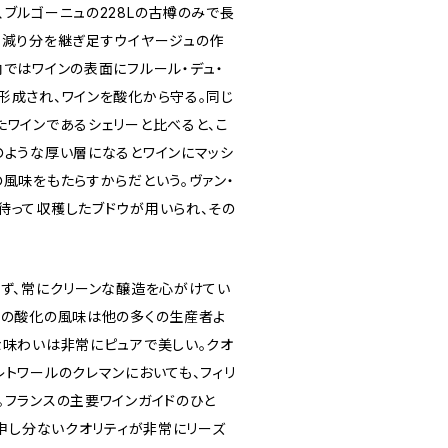
ブルゴーニュの228Lの古樽のみで長
目減り分を継ぎ足すウイヤージュの作
内ではワインの表面にフルール・デュ・
形成され、ワインを酸化から守る。同じ
たワインであるシェリーと比べると、こ
のような厚い層になるとワインにマッシ
風味をもたらすからだという。ヴァン・
待って収穫したブドウが用いられ、その
いず、常にクリーンな醸造を心がけてい
特の酸化の風味は他の多くの生産者よ
な味わいは非常にピュアで美しい。クオ
トワールのクレマンにおいても、フィリ
。フランスの主要ワインガイドのひと
「申し分ないクオリティが非常にリーズ