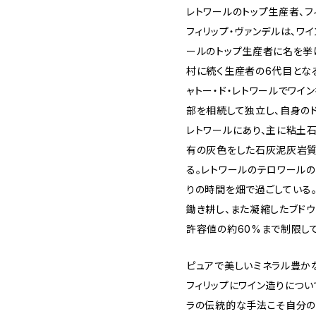
レトワールのトップ生産者、フ
フィリップ・ヴァンデルは、ワ
ールのトップ生産者に名を挙げ
村に続く生産者の6代目とな
ャトー・ド・レトワールでワイ
部を相続して独立し、自身のド
レトワールにあり、主に粘土
有の灰色をした石灰泥灰岩質
る。レトワールのテロワール
りの時間を畑で過ごしている。
鋤き耕し、また凝縮したブド
許容値の約60%まで制限し
ピュアで美しいミネラル豊か
フィリップにワイン造りにつ
ラの伝統的な手法こそ自分の