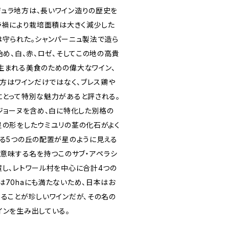
ュラ地方は、長いワイン造りの歴史を
セラ禍により栽培面積は大きく減少した
は守られた。シャンパーニュ製法で造ら
始め、白、赤、ロゼ、そしてこの地の高貴
生まれる美食のための偉大なワイン、
地方はワインだけではなく、ブレス鶏や
にとって特別な魅力があると評される。
ジョーヌを含め、白に特化した別格の
星の形をしたウミユリの茎の化石がよく
がる5つの丘の配置が星のように見える
を意味する名を持つこのサブ・アペラシ
置し、レトワール村を中心に合計4つの
は70haにも満たないため、日本はお
することが珍しいワインだが、その名の
インを生み出している。