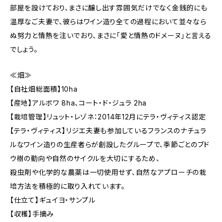
部屋を設けており、まさに醸し出す雰囲気だけでなく金銭的にも
温厚なご夫妻で、彼らはワイン造り全ての過程において並々なら
ぬ努力と情熱を注いでおり、まさに「愛と情熱のドメーヌ」と言える
でしょう。
≪畑≫
【自社畑総面積】10ha
【産地】アルボワ 8ha、コート・ド・ジュラ 2ha
【栽培管理】リュット・レゾネ：2014年12月にテラ・ヴィティス認定
【テラ・ヴィティス】リジエ夫妻も参加しているフランスのナチュラ
ルなワイン造りの生産者らが創設したグループで、季節ごとのブド
ウ樹の動向や自然のサイクルを大切にするため、
殺虫剤や化学的な農薬は一切使用せず、自然なアプローチの栽
培方法を積極的に取り入れています。
【仕立て】ギュイヨ・サンプル
【収穫】手摘み