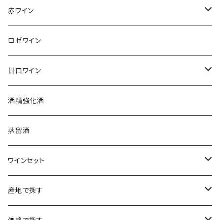
アンリ・ビリオ・フィス
フランス
赤ワイン
アルザス
エティエンヌ・ルフェーヴル
ドイツ
フランス
ロゼワイン
ブルゴーニュ
アルザス
クリスチャン・ゴセ
オーストラリア
スロヴァキア
甘口ワイン
プロヴァンス
シュッド・ウエスト
クロード・カザル
ニュージーランド
オーストラリア
フランス
酒精強化酒
ボルドー
ブルゴーニュ
ソーテルヌ
ジェローム・ルフェーヴル
南アフリカ
ニュージーランド
蒸留酒
ラングドック・ルーション
ボルドー
シャルトーニュ・タイエ
チリ
南アフリカ
ワインセット
ローヌ
ラングドック・ルーション
シャルル・エドシック
スロヴァキア
チリ
福袋
産地で探す
ロワール
ローヌ
ジャン・ラルマン
オーストリア
アメリカ
シャンパーニュセット
アメリカ