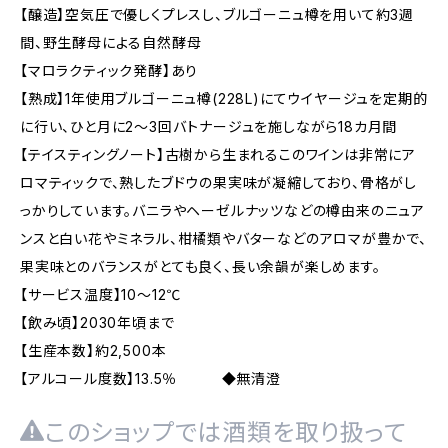
【醸造】空気圧で優しくプレスし、ブルゴーニュ樽を用いて約3週
間、野生酵母による自然酵母
【マロラクティック発酵】あり
【熟成】1年使用ブルゴーニュ樽(228L)にてウイヤージュを定期的
に行い、ひと月に2～3回バトナージュを施しながら18カ月間
【テイスティングノート】古樹から生まれるこのワインは非常にア
ロマティックで、熟したブドウの果実味が凝縮しており、骨格がし
っかりしています。バニラやヘーゼルナッツなどの樽由来のニュア
ンスと白い花やミネラル、柑橘類やバターなどのアロマが豊かで、
果実味とのバランスがとても良く、長い余韻が楽しめます。
【サービス温度】10～12℃
【飲み頃】2030年頃まで
【生産本数】約2,500本
【アルコール度数】13.5％ ◆無清澄
このショップでは酒類を取り扱って