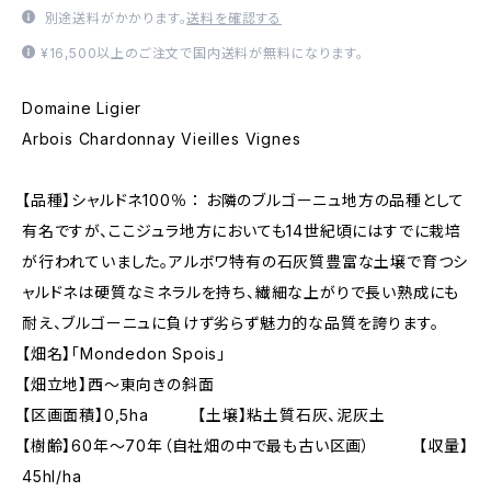
別途送料がかかります。
送料を確認する
¥16,500以上のご注文で国内送料が無料になります。
Domaine Ligier
Arbois Chardonnay Vieilles Vignes
【品種】シャルドネ100％ ： お隣のブルゴーニュ地方の品種として
有名ですが、ここジュラ地方においても14世紀頃にはすでに栽培
が行われていました。アルボワ特有の石灰質豊富な土壌で育つシ
ャルドネは硬質なミネラルを持ち、繊細な上がりで長い熟成にも
耐え、ブルゴーニュに負けず劣らず魅力的な品質を誇ります。
【畑名】「Mondedon Spois」
【畑立地】西～東向きの斜面
【区画面積】0,5ha 【土壌】粘土質石灰、泥灰土
【樹齢】60年～70年（自社畑の中で最も古い区画） 【収量】
45hl/ha