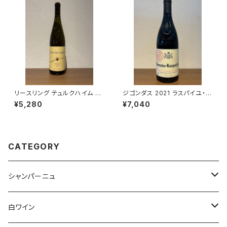
リースリング テュルクハイム 20
ジゴンダス 2021 ラスパイユ・ア
23 750ml ツィント・フンブレヒ
イ
¥5,280
¥7,040
ト 白ワイン フランス アルザス
CATEGORY
シャンパーニュ
アンリ・ジロー
白ワイン