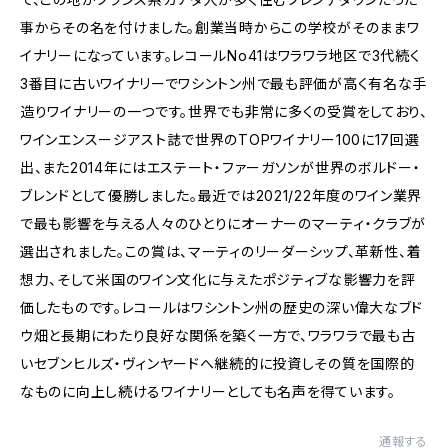
事からその名を付けました。創業当時からこの学校がそのままワ
イナリーになっています。レコールNo41はワラワラ地区で3代続く
3番目に古いワイナリーでワシントン州で最も評価が高く有名な手
造りワイナリーの一つです。世界でも非常に多くの受賞をしており、
ワインエンスージアスト誌で世界のTOPワイナリー100に17回選
出、また2014年にはエステート・ファーガソンが世界のボルドー・
ブレンドとして優勝しました。最近では2021/22年度のワイン業界
で最も影響を与える人々のひとりにオーナーのマーティ・クラブが
選出されました。この賞は、マーティのリーダーシップ、革新性、着
想力、そして米国のワイン文化に与えたポジティブな影響力を評
価したものです。レコールはワシントン州の歴史の深い偉大なブド
ウ畑と長期にわたり良好な関係を築く一方で、ワラワラで最も古
いセブンヒルズ・ヴィンヤードへ継続的に投資しその質を国際的
なものに向上し続けるワイナリーとしても名声を得ています。
通報する