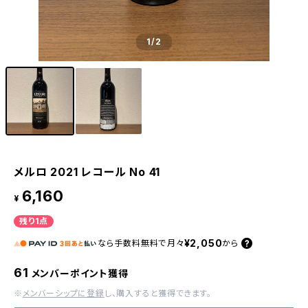
1
/2
メルロ 2021 レコール No 41
6,160
¥
残り1点
¥2,050
なら
手数料無料で
月々
から
61
メンバーポイント獲得
※
メンバーシップに登録
し、購入すると獲得できます。