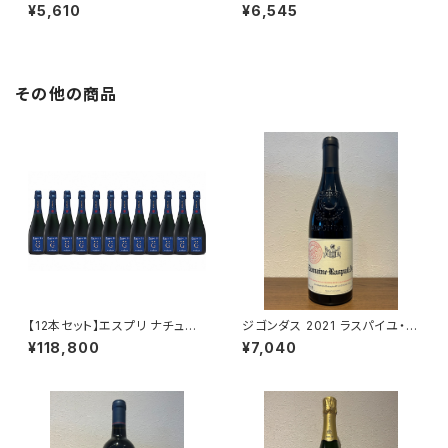
ホワイト 2024 白ワイン 南アフ
南アフリカ スワートランド 750
¥5,610
¥6,545
リカ スワートランド 750ml
ml
その他の商品
【12本セット】エスプリ ナチュー
ジゴンダス 2021 ラスパイユ・ア
ル G NV 750ml アンリ ジロー
イ
¥118,800
¥7,040
シャンパーニュ フランス 正規品
箱なし 送料無料