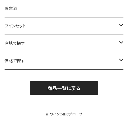
ボルドー
ブルゴーニュ
ソーテルヌ
ジェローム・ルフェーヴル
南アフリカ
ニュージーランド
蒸留酒
ラングドック・ルーション
ボルドー
シャルトーニュ・タイエ
チリ
南アフリカ
ワインセット
ローヌ
ラングドック・ルーション
シャルル・エドシック
スロヴァキア
チリ
福袋
産地で探す
ロワール
ローヌ
ジャン・ラルマン
オーストリア
アメリカ
シャンパーニュセット
アメリカ
価格で探す
コトーシャンプノワ
ロワール
オレゴン州
オレゴン州
ジャン・ルイ・ヴェルニョン
スペイン
ワインセット
オーストラリア
3,000円未満
ジュラ・サヴォワ
ジュラ・サヴォワ
商品一覧に戻る
ワシントン州
ワシントン州
デュラロ
アメリカ
スペイン
3,000円～4,999円
シャンパーニュ
カリフォルニア州
カリフォルニア州
オレゴン州
ドゥラモット
スロヴァキア
5,000円～6,999円
© ワインショップローブ
プロヴァンス