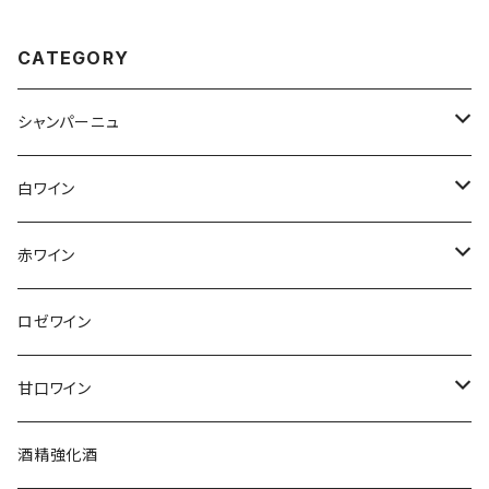
CATEGORY
シャンパーニュ
アンリ・ジロー
白ワイン
アンリ・ビリオ・フィス
フランス
赤ワイン
アルザス
エティエンヌ・ルフェーヴル
ドイツ
フランス
ロゼワイン
ブルゴーニュ
アルザス
クリスチャン・ゴセ
オーストラリア
スロヴァキア
甘口ワイン
プロヴァンス
シュッド・ウエスト
クロード・カザル
ニュージーランド
オーストラリア
フランス
酒精強化酒