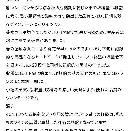
暑いシーズンから冷涼な秋の成熟期に転じた事で収穫量は非常
に低く、高い凝縮感と酸味を持つ傑出した品質となり、記憶に残
るヴィンテージとなりそうです。
芽吹きは平均的でしたが、10日間続いた寒い夜のため、生産者は
霜に注意する必要がありました。
春の温暖な条件により開花が早かったのですが、6月下旬に記録
的な高温となるヒートドームが発生し、シーズン終盤の収量低下
を招きました。2015年と同様に記録的な暑さの年でした。
収穫は 8月下旬に始まり、理想的な秋の天候のもと、果実はバラ
ンスよく成熟しました。
小粒の果実、低収量、収穫時の涼しい天候により、優れた品質の
ヴィンテージです。
醸造
40年にわたる綿密なブドウ畑の管理とワイン造りの経験は、私た
ちのワインの品質と卓越した評価の基盤となっています。
ロットごとに完熟したブドウを手摘みで収穫し優しく圧搾、1.5トン