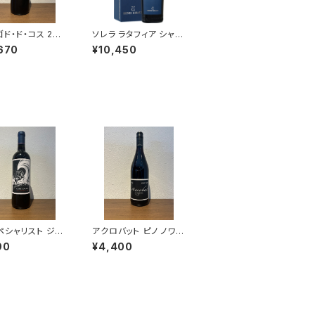
ド・ド・コス 202
ソレラ ラタフィア シャン
ml
プノワ 500ml アンリ
670
¥10,450
ジロー
ペシャリスト ジン
アクロバット ピノ ノワー
デル 2021 赤ワイ
ル 2023 赤ワイン 750
90
¥4,400
0ml
ml