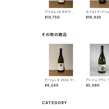
プリズム.20 ギボラ ブラ
エクストラ・ブリ
ン・ド・ブラン シャンパ
レ・ヴィーニュ・
¥13,750
¥18,920
ーニュ グラン・クリュ 7
フォワ 2021 ラ
50ml
フレール シャン
ムニエ100％ 75
その他の商品
ラ・リュンヌ 2024 ラ・フ
アンジュ ブラン 
ェルム・ド・ラ・サンソニ
ペル シュナン セ
¥9,240
¥3,080
エール 白ワイン 750m
ィエーユ ヴィーニ
l
21 750ml
CATEGORY