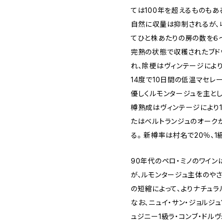
ては100年を超えるものもあ
自然に収量は抑制されるが、
てひと株あたりの房の数を６
完熟の状態で収穫されたブド
れ、除梗はヴィンテージにより5
14度で10日間の低温マセレ
優しくルモンタージュを主と
樽熟成はヴィンテージにより1
たはベルトランジュのオーク
る。 新樽率は村名で20％、1
90年代のペロ・ミノのワイ
が、ルモンタージュ主体のや
の短縮によって、よりナチュラ
なお、ニュイ・サン・ジョルジュ
ュジニー1級ラ・コンブ・ドル