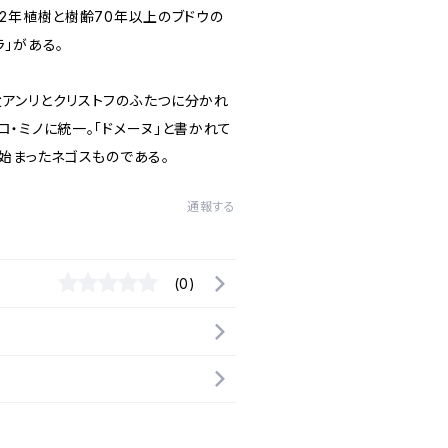
02年植樹と樹齢70年以上のブドウの
ラ」がある。
父アンリとクリストフのふたつに分かれ
ロ・ミノに統一。「ドメーヌ」と書かれて
ら始まったネゴスものである。
通報する
(0)