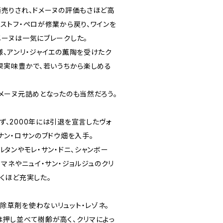
桶売りされ、ドメーヌの評価もさほど高
ストフ・ペロが修業から戻り、ワインを
メーヌは一気にブレークした。
様、アンリ・ジャイエの薫陶を受けたク
く果実味豊かで、若いうちから楽しめる
メーヌ元詰めとなったのも当然だろう。
ず、2000年には引退を宣言したヴォ
ナン・ロサンのブドウ畑を入手。
ルタンやモレ・サン・ドニ、シャンボー
ロマネやニュイ・サン・ジョルジュのクリ
くほど充実した。
除草剤を使わないリュット・レゾネ。
は押し並べて樹齢が高く、クリマによっ