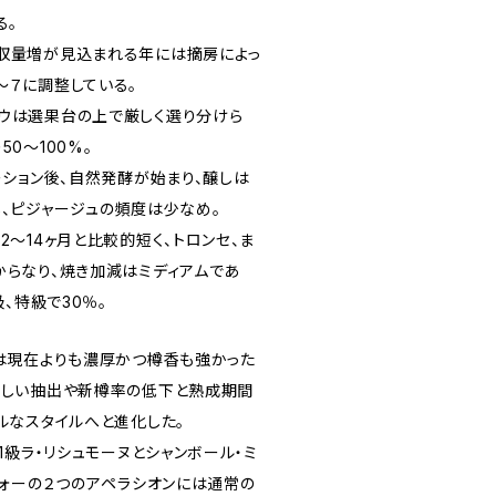
る。
収量増が見込まれる年には摘房によっ
〜７に調整している。
ウは選果台の上で厳しく選り分けら
0〜100%。
ーション後、自然発酵が始まり、醸しは
し、ピジャージュの頻度は少なめ。
2〜14ヶ月と比較的短く、トロンセ、ま
からなり、焼き加減はミディアムであ
級、特級で30％。
ンは現在よりも濃厚かつ樽香も強かった
さしい抽出や新樽率の低下と熟成期間
ルなスタイルへと進化した。
1級ラ・リシュモーヌとシャンボール・ミ
ヴォーの２つのアペラシオンには通常の