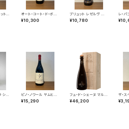
ュット
オート・コート・ド・ボー
ブリュット レゼルヴ ジャ
レ・パゴ
ドートル
ヌ・ルージュ レ・コテ 20
ン・ラルマン シャンパー
1 750
¥10,300
¥10,780
¥10,
エルト・
22 ドメーヌ・ド・カシオ
ニュ ヴェルズネイ 750
パーニュ
ペ 赤ワイン ブルゴーニ
ml
0ml
ュ 750ml
ラ シャ
ピノ・ノワール ヤムヒル・
フュ・ド・シェーヌ マルチ
ザ・ス
ック ヴ
キュヴェ 2022 ドメー
ヴィンテージ 木箱入 7
ファン
¥15,290
¥46,200
¥3,1
ュ 20
ヌ・セリーヌ 赤ワイン 7
50ml アンリジロー
ン 75
50ml