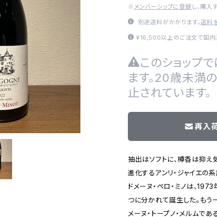
※
メンバーシップに登録
し、購入
別途送料がかかります。
送料
¥16,500以上のご注文で国
このショップで
ます。20歳未満
止されています。
再入
抽出はソフトに、樽香は抑え
進化するアンリ・ジャイエの系
ドメーヌ・ペロ・ミノは、197
つに分かれて誕生した。もう
メーヌ・トープノ・メルムである