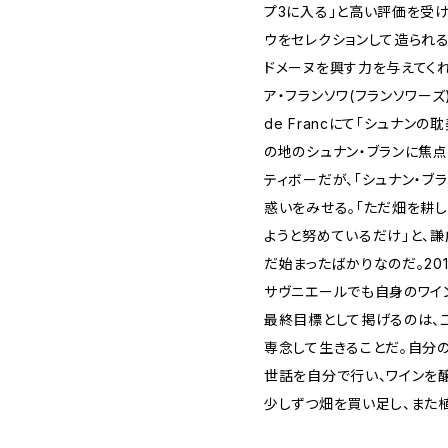
プ3に入る」と高い評価を受
ウをセレクションして造られ
ドメーヌを興す力を与えてく
ア・フランソワ(フランソワーズ)は、Le
de Francにて「シュナン
の地のシュナン・ブランに焦
ティボーだが、「シュナン・ブ
惑いをみせる。「ただ畑を耕
ようと努めているだけ」と、
だ始まったばかりなのだ。20
サヴニエールでも自身のワイ
最終目標として掲げるのは、
専念して生きることだ。自分
世話を自分で行い、ワインを
少しずつ畑を買い足し、また