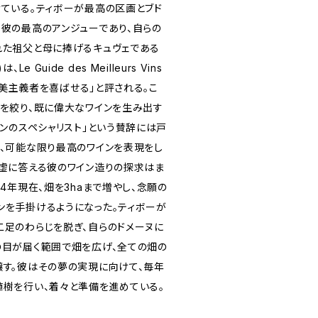
けている。ティボーが最高の区画とブド
る彼の最高のアンジューであり、自らの
れた祖父と母に捧げるキュヴェである
 Guide des Meilleurs Vins
の耽美主義者を喜ばせる」と評される。こ
点を絞り、既に偉大なワインを生み出す
ランのスペシャリスト」という賛辞には戸
し、可能な限り最高のワインを表現をし
謙虚に答える彼のワイン造りの探求はま
14年現在、畑を3haまで増やし、念願の
ンを手掛けるようになった。ティボーが
二足のわらじを脱ぎ、自らのドメーヌに
の目が届く範囲で畑を広げ、全ての畑の
醸す。彼はその夢の実現に向けて、毎年
植樹を行い、着々と準備を進めている。