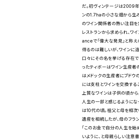
だ。初ヴィンテージは2009
ンの1.7haの小さな畑から
のワイン関係者の熱い注目を
レストランから求められ、ワイン評価
anceで「偉大な発見」と称
得るのは難しいが、ワインに
口々にその名を挙げる存在で
ったティボーはワイン生産者
はメドックの生産者にブドウ
には支柱とワインを交換する
上質なワインは子供の頃から
人生の一部と感じるようにな
は10代の頃。祖父と母を相
遺産を相続したが、母のフラン
「このお金で自分の人生を始
いように、と母親らしい注意