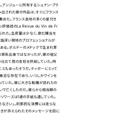
年。アンジューに所有するシュナン・ブラ
生み出された彼の作品は、すぐにフランス
集めた。フランス各地の多くの星付き
誌のLa Revue du Vin de Fr
えられた。生産量は少なく、飲む機会を
造詣深い現地のプロフェッショナルが
ある。ボルドーのメドックで生まれ育
の家系出身ではなかったが、彼の祖父
の仕立て用の支柱を供給していた。時
こともあったそうだ。ティボーにとって
身近な存在であり、いつしかワインを
っていた。彼に大きな転機が訪れたの
次いで亡くしたのだ。彼らから相当額の
ソワーズは1通の手紙も遺していた。
めなさい」。刹那的な消費には走らな
書きが添えられたそのメッセージを目に