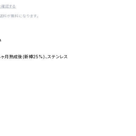
を確認する
内送料が無料になります。
ュ
8ヶ月熟成後(新樽25%)、ステンレス