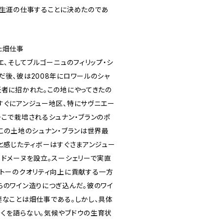
を生涯の仕事することに決めたのであ
た畑仕事
エ、そしてブルゴーニュのフィリップ・シ
だ後、彼は2008年にロワールのシャ
任者に招かれた。この地にやってきたの
すぐにアンジュー地区、特にサヴニエー
そこで栽培されるシュナン・ブランのポ
この土地のシュナン・ブランは世界最
と感じたティボーはすぐさまアンジュー
、ドメーヌを設立。スーシェリーで実直
ャトーのクオリティ向上に貢献する一方
らのワイン造りにつぎ込んだ。彼のワイ
要なことは畑仕事である。しかし、具体
くを語らない。気候やブドウの生育状