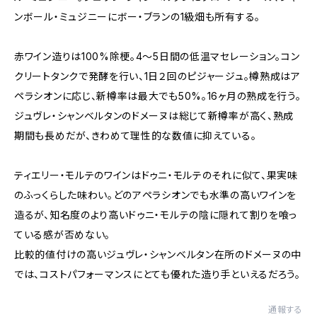
ンボール・ミュジニーにボー・ブランの1級畑も所有する。
赤ワイン造りは100%除梗。4〜5日間の低温マセレーション。コン
クリートタンクで発酵を行い、1日２回のピジャージュ。樽熟成はア
ペラシオンに応じ、新樽率は最大でも50%。16ヶ月の熟成を行う。
ジュヴレ・シャンベルタンのドメーヌは総じて新樽率が高く、熟成
期間も長めだが、きわめて理性的な数値に抑えている。
ティエリー・モルテのワインはドゥニ・モルテのそれに似て、果実味
のふっくらした味わい。どのアペラシオンでも水準の高いワインを
造るが、知名度のより高いドゥニ・モルテの陰に隠れて割りを喰っ
ている感が否めない。
比較的値付けの高いジュヴレ・シャンベルタン在所のドメーヌの中
では、コストパフォーマンスにとても優れた造り手といえるだろう。
通報する