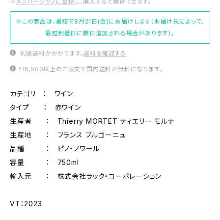
※
メンバーシップに登録
し、購入すると獲得できます。
※この商品は、最短で8月21日(金)にお届けします（お届け先によって、
最短到着日に数日追加される場合があります）。
別途送料がかかります。
送料を確認する
¥16,500以上のご注文で国内送料が無料になります。
カテゴリ ： ワイン
タイプ ： 赤ワイン
生産者 ： Thierry MORTET ティエリー モルテ
生産地 ： フランス ブルゴーニュ
品種 ： ピノ・ノワール
容量 ： 750ml
輸入元 ： 株式会社ラック・コーポレーション
VT：2023