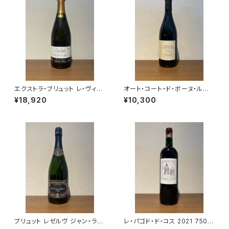
エクストラ・ブリュット レ・ヴィー
オート・コート・ド・ボーヌ・ルー
ニュ・ドートルフォワ 2021 ラエ
ジュ レ・コテ 2022 ドメーヌ・
¥18,920
¥10,300
ルト・フレール シャンパーニュ ム
ド・カシオペ 赤ワイン ブルゴー
ニエ100％ 750ml
ニュ 750ml
ブリュット レゼルヴ ジャン・ラル
レ・パゴド・ド・コス 2021 750m
マン シャンパーニュ ヴェルズネ
l