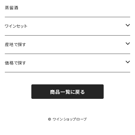
ボルドー
ブルゴーニュ
ソーテルヌ
ジェローム・ルフェーヴル
南アフリカ
ニュージーランド
蒸留酒
ラングドック・ルーション
ボルドー
シャルトーニュ・タイエ
チリ
南アフリカ
ワインセット
ローヌ
ラングドック・ルーション
シャルル・エドシック
スロヴァキア
チリ
福袋
産地で探す
ロワール
ローヌ
ジャン・ラルマン
オーストリア
アメリカ
シャンパーニュセット
アメリカ
価格で探す
コトーシャンプノワ
ロワール
オレゴン州
オレゴン州
ジャン・ルイ・ヴェルニョン
スペイン
ワインセット
オーストラリア
3,000円未満
ジュラ・サヴォワ
ジュラ・サヴォワ
商品一覧に戻る
ワシントン州
ワシントン州
デュラロ
アメリカ
スペイン
3,000円～4,999円
シャンパーニュ
カリフォルニア州
カリフォルニア州
オレゴン州
ドゥラモット
スロヴァキア
5,000円～6,999円
© ワインショップローブ
プロヴァンス
ワシントン州