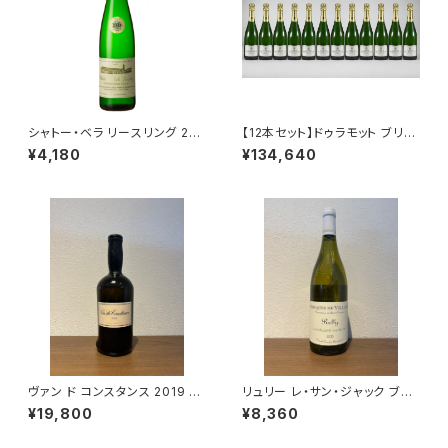
シャトー・ベラ リースリング 202
【12本セット】ドゥラモット ブリュ
3 エゴン・ミュラー 白ワイン ス
ット ブラン ド ブラン NV 750ml
¥4,180
¥134,640
ロヴァキア 750ml
シャンパーニュ フランス シャル
ドネ100％ 送料無料
ヴァン ド コンスタンス 2019 50
リュリー レ・サン・ジャック ブラ
0ml クライン コンスタンシア 甘
ン 2023 ドメーヌ・ド・ヴィレー
¥19,800
¥8,360
口ワイン 南アフリカ コンスタン
ヌ 白ワイン 750ml
シア 化粧箱入