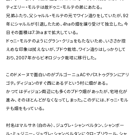
ティエリー・モルテは故ドゥニ・モルテの弟にあたる。
兄弟ふたり、父シャルル・モルテの元でワイン造りをしていたが、92
年にシャルルが引退したため、4haの畑を譲り受けて独立した。今
日その面積は7.3haまで拡大している。
ドゥニ・モルテのようにグラン・クリュをもたないため、いささか控
えめな印象は拭えないが、ブドウ栽培、ワイン造りはしっかりして
おり、2007年からビオロジック栽培に移行した。
このドメーヌで面白いのがブルゴーニュACやパストゥグランにアリ
ゴテ。ディジョンのすぐ西にあるデという村に畑がある。
かつてはディジョン周辺にも多くのブドウ畑があったが、宅地化が
進み、そのほとんどがなくなってしまった。このデには、ドゥニ・モル
テも畑をもっている。
村名はマルサネ（白のみ）、ジュヴレ・シャンベルタン、シャンボー
ル・ミュジニー。ジュヴレ・シャンベルタンにクロ・プリウール、シャ