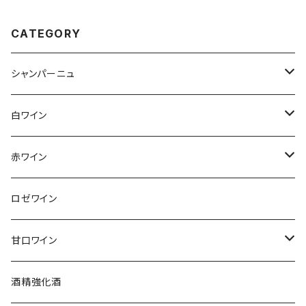
CATEGORY
シャンパーニュ
アンリ・ジロー
白ワイン
アンリ・ビリオ・フィス
フランス
赤ワイン
アルザス
エティエンヌ・ルフェーヴル
ドイツ
フランス
ロゼワイン
ブルゴーニュ
アルザス
クリスチャン・ゴセ
オーストラリア
スロヴァキア
甘口ワイン
プロヴァンス
シュッド・ウエスト
クロード・カザル
ニュージーランド
オーストラリア
フランス
酒精強化酒