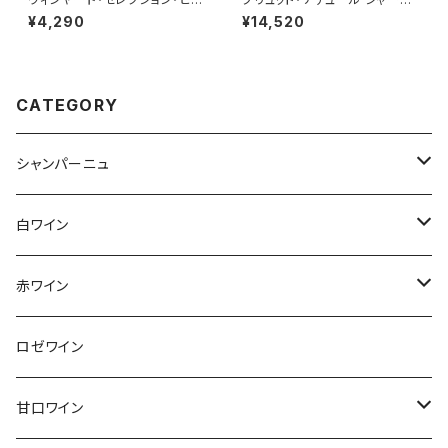
タージュ 2023 クライン・ザル
ン 22 グラン・クリュ マルゲ シャ
¥4,290
¥14,520
ゼ・ワインズ
ンパーニュ 750ml
CATEGORY
シャンパーニュ
アンリ・ジロー
白ワイン
アンリ・ビリオ・フィス
フランス
赤ワイン
アルザス
エティエンヌ・ルフェーヴル
ドイツ
フランス
ロゼワイン
ブルゴーニュ
アルザス
クリスチャン・ゴセ
オーストラリア
スロヴァキア
甘口ワイン