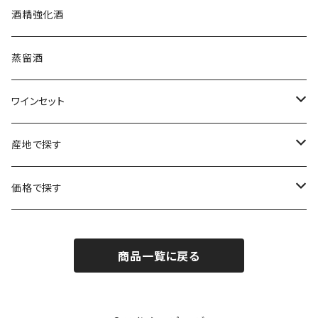
プロヴァンス
シュッド・ウエスト
クロード・カザル
ニュージーランド
オーストラリア
フランス
酒精強化酒
ボルドー
ブルゴーニュ
ソーテルヌ
ジェローム・ルフェーヴル
南アフリカ
ニュージーランド
蒸留酒
ラングドック・ルーション
ボルドー
シャルトーニュ・タイエ
チリ
南アフリカ
ワインセット
ローヌ
ラングドック・ルーション
シャルル・エドシック
スロヴァキア
チリ
福袋
産地で探す
ロワール
ローヌ
ジャン・ラルマン
オーストリア
アメリカ
シャンパーニュセット
アメリカ
価格で探す
コトーシャンプノワ
ロワール
オレゴン州
オレゴン州
ジャン・ルイ・ヴェルニョン
スペイン
ワインセット
オーストラリア
3,000円未満
ジュラ・サヴォワ
ジュラ・サヴォワ
商品一覧に戻る
ワシントン州
ワシントン州
デュラロ
アメリカ
スペイン
3,000円～4,999円
シャンパーニュ
カリフォルニア州
カリフォルニア州
オレゴン州
ドゥラモット
スロヴァキア
5,000円～6,999円