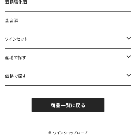
クロード・カザル
ニュージーランド
オーストラリア
フランス
酒精強化酒
ボルドー
ブルゴーニュ
ソーテルヌ
ジェローム・ルフェーヴル
南アフリカ
ニュージーランド
蒸留酒
ラングドック・ルーション
ボルドー
シャルトーニュ・タイエ
チリ
南アフリカ
ワインセット
ローヌ
ラングドック・ルーション
シャルル・エドシック
スロヴァキア
チリ
福袋
産地で探す
ロワール
ローヌ
ジャン・ラルマン
オーストリア
アメリカ
シャンパーニュセット
アメリカ
価格で探す
コトーシャンプノワ
ロワール
オレゴン州
オレゴン州
ジャン・ルイ・ヴェルニョン
スペイン
ワインセット
オーストラリア
3,000円未満
ジュラ・サヴォワ
ジュラ・サヴォワ
商品一覧に戻る
ワシントン州
ワシントン州
デュラロ
アメリカ
スペイン
3,000円～4,999円
シャンパーニュ
カリフォルニア州
カリフォルニア州
オレゴン州
ドゥラモット
スロヴァキア
5,000円～6,999円
© ワインショップローブ