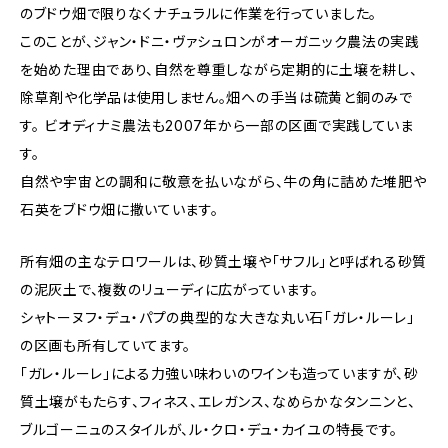
のブドウ畑で限りなくナチュラルに作業を行っていました。
このことが、ジャン・ドニ・ヴァシュロンがオーガニック農法の実践
を始めた理由であり、自然を尊重しながら定期的に土壌を耕し、
除草剤や化学品は使用しません。畑への手当は硫黄と銅のみで
す。 ビオディナミ農法も2007年から一部の区画で実践していま
す。
自然や宇宙との調和に敬意を払いながら、牛の角に詰めた堆肥や
石英をブドウ畑に撒いています。
所有畑の主なテロワールは、砂質土壌や「サフル」と呼ばれる砂質
の泥灰土で、複数のリューディに広がっています。
シャトーヌフ・デュ・パプの典型的な大きな丸い石「ガレ・ルーレ」
の区画も所有していてます。
「ガレ・ルーレ」による力強い味わいのワインも造っていますが、砂
質土壌がもたらす、フィネス、エレガンス、なめらかなタンニンと、
ブルゴーニュのスタイルが、ル・クロ・デュ・カイユの特長です。