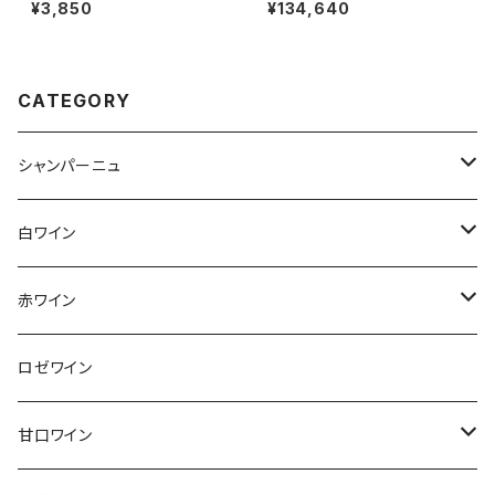
ニヨン 2021
ット ブラン ド ブラン NV 750ml
¥3,850
¥134,640
シャンパーニュ フランス シャル
ドネ100％ 送料無料
CATEGORY
シャンパーニュ
アンリ・ジロー
白ワイン
アンリ・ビリオ・フィス
フランス
赤ワイン
アルザス
エティエンヌ・ルフェーヴル
ドイツ
フランス
ロゼワイン
ブルゴーニュ
アルザス
クリスチャン・ゴセ
オーストラリア
スロヴァキア
甘口ワイン
プロヴァンス
シュッド・ウエスト