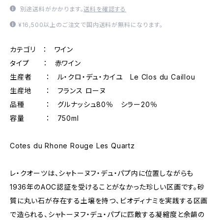
別途送料がかかります。
送料を確認する
¥16,500以上のご注文で国内送料が無料になります。
カテゴリ ： ワイン
タイプ ： 赤ワイン
生産者 ： ル・クロ・デュ・カイユ Le Clos du Caillou
生産地 ： フランス ローヌ
品種 ： グルナッシュ80％ シラー20％
容量 ： 750ml
Cotes du Rhone Rouge Les Quartz
レ・クオーツは、シャトーヌフ・デュ・パプ内に位置しながらも
1936年のAOC認証を受けることがなかった珍しい区画です。砂
質に丸い石が存在する土壌を持つ、ビオディナミを実践する区画
で造られる、シャトーヌフ・デュ・パプに匹敵する凝縮度と余韻の