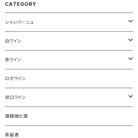
CATEGORY
シャンパーニュ
アンリ・ジロー
白ワイン
アンリ・ビリオ・フィス
フランス
赤ワイン
アルザス
エティエンヌ・ルフェーヴル
ドイツ
フランス
ロゼワイン
ブルゴーニュ
アルザス
クリスチャン・ゴセ
オーストラリア
スロヴァキア
甘口ワイン
プロヴァンス
シュッド・ウエスト
クロード・カザル
ニュージーランド
オーストラリア
フランス
酒精強化酒
ボルドー
ブルゴーニュ
ソーテルヌ
ジェローム・ルフェーヴル
南アフリカ
ニュージーランド
蒸留酒