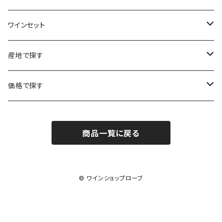
ラングドック・ルーション
ボルドー
シャルトーニュ・タイエ
チリ
南アフリカ
ワインセット
ローヌ
ラングドック・ルーション
シャルル・エドシック
スロヴァキア
チリ
福袋
産地で探す
ロワール
ローヌ
ジャン・ラルマン
オーストリア
アメリカ
シャンパーニュセット
アメリカ
価格で探す
コトーシャンプノワ
ロワール
オレゴン州
オレゴン州
ジャン・ルイ・ヴェルニョン
スペイン
ワインセット
オーストラリア
3,000円未満
ジュラ・サヴォワ
ジュラ・サヴォワ
商品一覧に戻る
ワシントン州
ワシントン州
デュラロ
アメリカ
スペイン
3,000円～4,999円
シャンパーニュ
カリフォルニア州
カリフォルニア州
オレゴン州
ドゥラモット
スロヴァキア
5,000円～6,999円
© ワインショップローブ
プロヴァンス
ワシントン州
ドワイヤール
チリ
7,000円～9,999円