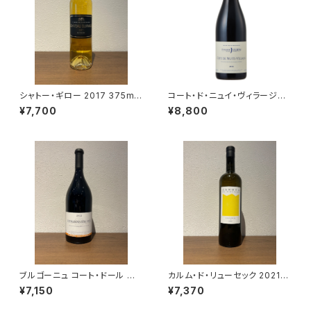
シャトー・ギロー 2017 375ml
コート・ド・ニュイ・ヴィラージュ
ソーテルヌ第1級格付 貴腐ワイ
2018 750ml ドメーヌ・ジュリア
¥7,700
¥8,800
ン
ン・ジェラール＆フィス
ブルゴーニュ コート・ドール ル
カルム・ド・リューセック 2021
ージュ 2022 トロ・ボー 赤ワイ
極甘口 貴腐ワイン ソーテルヌ 7
¥7,150
¥7,370
ン ブルゴーニュ 750ml
50ml