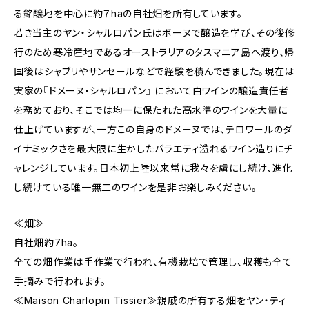
る銘醸地を中心に約７haの自社畑を所有しています。
若き当主のヤン・シャルロパン氏はボーヌで醸造を学び、その後修
行のため寒冷産地であるオーストラリアのタスマニア島へ渡り、帰
国後はシャブリやサンセールなどで経験を積んできました。現在は
実家の『ドメーヌ・シャルロパン』 において白ワインの醸造責任者
を務めており、そこでは均一に保たれた高水準のワインを大量に
仕上げていますが、一方この自身のドメーヌでは、テロワールのダ
イナミックさを最大限に生かしたバラエティ溢れるワイン造りにチ
ャレンジしています。日本初上陸以来常に我々を虜にし続け、進化
し続けている唯一無二のワインを是非お楽しみください。
≪畑≫
自社畑約7ha。
全ての畑作業は手作業で行われ、有機栽培で管理し、収穫も全て
手摘みで行われます。
≪Maison Charlopin Tissier≫親戚の所有する畑をヤン・ティ