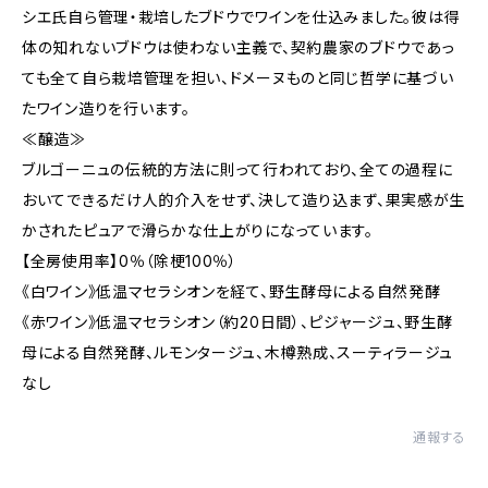
シエ氏自ら管理・栽培したブドウでワインを仕込みました。彼は得
体の知れないブドウは使わない主義で、契約農家のブドウであっ
ても全て自ら栽培管理を担い、ドメーヌものと同じ哲学に基づい
たワイン造りを行います。
≪醸造≫
ブルゴーニュの伝統的方法に則って行われており、全ての過程に
おいてできるだけ人的介入をせず、決して造り込まず、果実感が生
かされたピュアで滑らかな仕上がりになっています。
【全房使用率】0％（除梗100％）
《白ワイン》低温マセラシオンを経て、野生酵母による自然発酵
《赤ワイン》低温マセラシオン（約20日間）、ピジャージュ、野生酵
母による自然発酵、ルモンタージュ、木樽熟成、スーティラージュ
なし
通報する