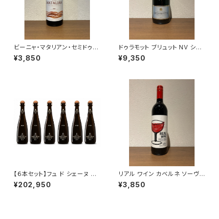
ビーニャ・マタリアン・セミドゥル
ドゥラモット ブリュット NV シャ
セ 2024 プリミティーボ・コリャ
ンパーニュ 750ml
¥3,850
¥9,350
ンテス 白ワイン スペイン 750
ml
【６本セット】フュ ド シェーヌ マ
リアル ワイン カベルネ ソーヴィ
ルチヴィンテージ 箱なし 750m
ニヨン 2021
¥202,950
¥3,850
l アンリ ジロー シャンパーニュ
フランス 正規品