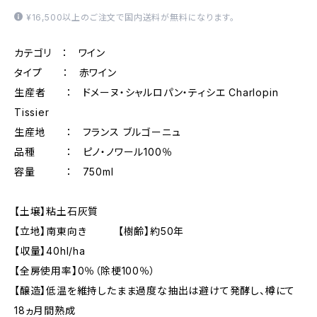
¥16,500以上のご注文で国内送料が無料になります。
カテゴリ ： ワイン
タイプ ： 赤ワイン
生産者 ： ドメーヌ・シャルロパン・ティシエ Charlopin
Tissier
生産地 ： フランス ブルゴーニュ
品種 ： ピノ・ノワール100％
容量 ： 750ml
【土壌】粘土石灰質
【立地】南東向き 【樹齢】約50年
【収量】40hl/ha
【全房使用率】0％（除梗100％）
【醸造】低温を維持したまま過度な抽出は避けて発酵し、樽にて
18ヵ月間熟成